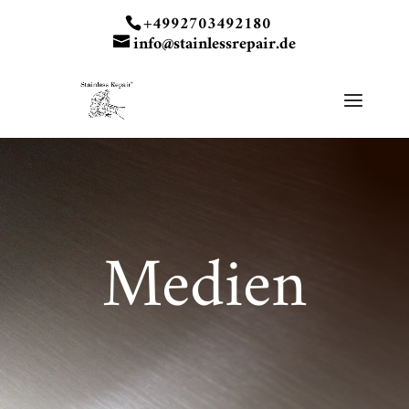
+4992703492180
info@stainlessrepair.de
Medien