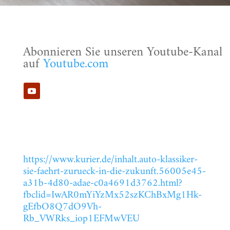
Abonnieren Sie unseren Youtube-Kanal
auf
Youtube.com
https://www.kurier.de/inhalt.auto-klassiker-
sie-faehrt-zurueck-in-die-zukunft.56005e45-
a31b-4d80-adae-c0a4691d3762.html?
fbclid=IwAR0mYiYzMx52szKChBxMg1Hk-
gEfbO8Q7dO9Vh-
Rb_VWRks_iop1EFMwVEU